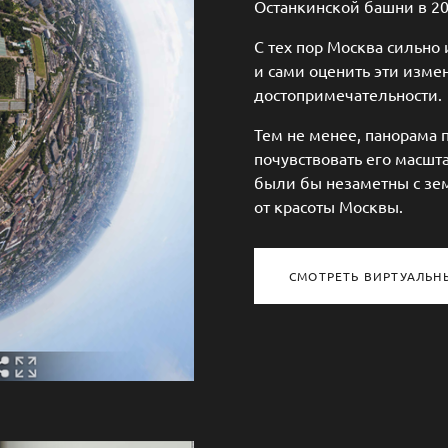
Останкинской башни в 20
С тех пор Москва сильно
и сами оценить эти изме
достопримечательности.
Тем не менее, панорама 
почувствовать его масшт
были бы незаметны с зе
от красоты Москвы.
СМОТРЕТЬ ВИРТУАЛЬН