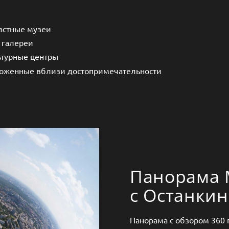
частные музеи
 галереи
ьтурные центры
оженные вблизи достопримечательности
Панорама 
с Останки
Панорама с обзором 360 